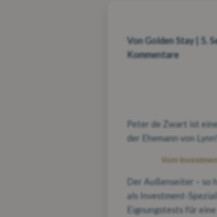
Kontakt
Become a Partner
Von Golden Stay | 5. S
Kommentare
Anmelden
Your Stay
Peter de Zwart ist ein
der Ehemann von Lynn
Vom Investmen
Der Außenseiter – so 
als Investment-Spezial
Eignungstests für eine 