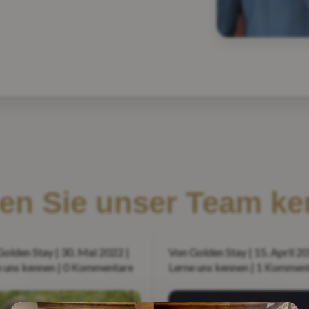
en Sie unser Team k
olden Stay | 30. Mai 2022 |
Von Golden Stay | 15. April 20
e uns kennen | 0 Kommentare
Lerne uns kennen | 1 Kommen