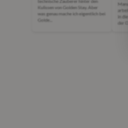
technische Zauberer hinter den
Manag
Kulissen von Golden Stay. Aber
arbei
was genau mache ich eigentlich bei
in di
Golde...
der O