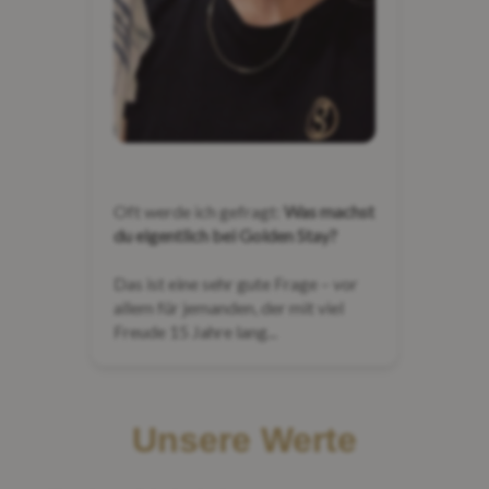
Oft werde ich gefragt:
Was machst
du eigentlich bei Golden Stay?
Das ist eine sehr gute Frage – vor
allem für jemanden, der mit viel
Freude 15 Jahre lang...
Unsere Werte