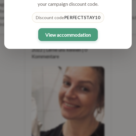
er bei Golden Stay. Ich
ich noch?
your campaign discount code.
te hier seit Dezember und war
eser Zeit für einen großen Teil
Zunächst einmal bin ich glückl
Discount code
PERFECTSTAY10
nline-Plattfo...
mit Febe verh...
View accommodation
Von Golden Stay | 17. Februar
2022 | Lerne uns kennen | 0
Kommentare