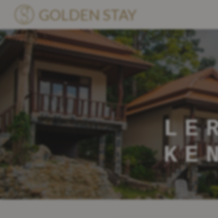
GOLDEN STAY
Unterkünfte
Villen
Standorte
LE
Über Uns
KE
Blog
Kennenlernen
Become a Partner