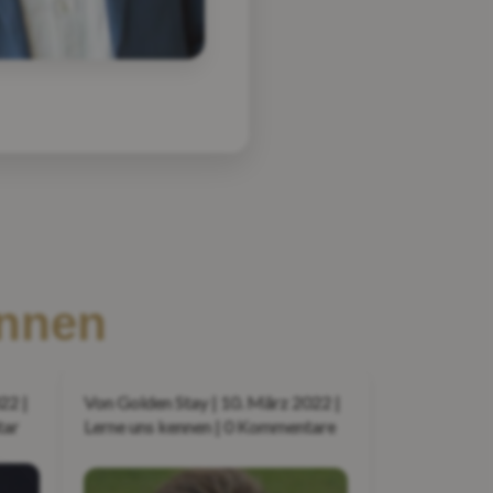
ennen
22 |
Von Golden Stay | 10. März 2022 |
tar
Lerne uns kennen | 0 Kommentare