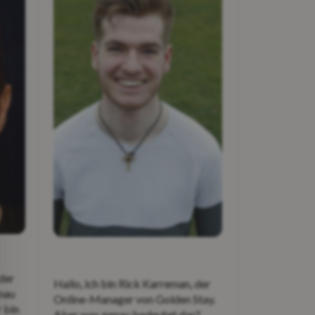
der
Hallo, ich bin Rick Karreman, der
nau
Online-Manager von Golden Stay.
 bin
Aber was genau bedeutet das?