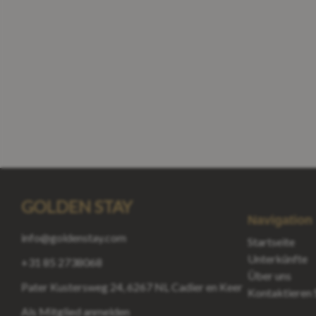
GOLDEN STAY
Navigation
info@goldenstay.com
Startseite
Unterkünfte
+31 85 2738068
Über uns
Pater Kustersweg 24, 6267 NL Cadier en Keer
Kontaktieren 
Als Mitglied anmelden