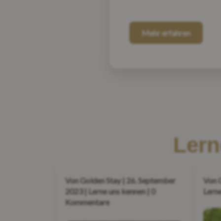
Mehr erfahren
Lern
Von Golden Stay | 26. September
Von G
2023 | Lerne uns kennen | 0
Lern
Kommentare