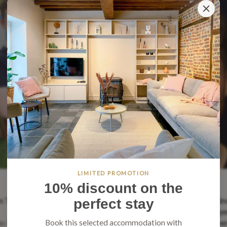
LIMITED PROMOTION
10% discount on the
n Tag!
Hallo, ich bin Tim, Mitbegrün
perfect stay
von Golden Stay. Aber was ge
in Mattias, Plattform-
mache ich eigentlich? Und wer
Book this selected accommodation with