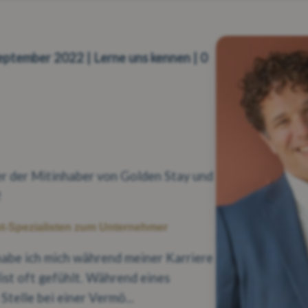
eptember 2022 | Lerne uns kennen | 0
er der Mitinhaber von Golden Stay und
!
t-Spezialisten zum Unternehmer
habe ich mich während meiner Karriere
ist oft gefühlt. Während eines
Stelle bei einer Vermö...