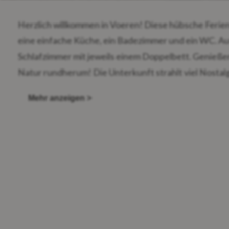
Herzlich willkommen in Voeren! Diese hübsche Feri
eine einfache Küche, ein Badezimmer und ein WC. Au
Schlafzimmer mit jeweils einem Doppelbett. Genieße
Natur rundherum! Die Unterkunft strahlt viel Nostalg
Liebe zu den alten, einzigartigen Details wie der Dac
Mehr anzeigen >
Eichenbalken modernisiert. Diese Ferienwohnung lieg
Hasselt, Lüttich, Maastricht und Aachen. Wenn Sie Fr
uns bitte wissen! Bitte beachten Sie, dass die Ferien
Treppen verfügt und daher möglicherweise nicht für G
Schwierigkeiten beim Treppensteigen haben.