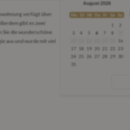
August 2026
enwohnung verfügt über
Mo
Di
Mi
Do
Fr
Sa
So
ßerdem gibt es zwei
1
2
n Sie die wunderschöne
3
4
5
6
7
8
9
10
11
12
13
14
15
16
ie aus und wurde mit viel
17
18
19
20
21
22
23
hkonstruktion aus
24
25
26
27
28
29
30
t ideal zwischen
31
agen haben, lassen Sie es
wohnung über steile
äste geeignet ist, die