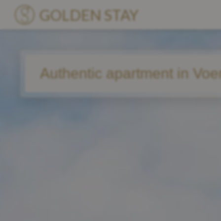
GOLDEN STAY
Unterkünfte
Authentic apartment in Voe
Villen
Standorte
Über Uns
Blog
Kennenlernen
Become a Partner