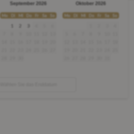
September 2026
Oktober 2026
Mo
Di
Mi
Do
Fr
Sa
So
Mo
Di
Mi
Do
Fr
Sa
So
1
2
3
4
5
6
1
2
3
4
7
8
9
10
11
12
13
5
6
7
8
9
10
11
14
15
16
17
18
19
20
12
13
14
15
16
17
18
21
22
23
24
25
26
27
19
20
21
22
23
24
25
28
29
30
26
27
28
29
30
31
Wählen Sie das Enddatum