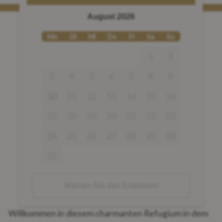
August 2026
Mo
Di
Mi
Do
Fr
Sa
So
1
2
3
4
5
6
7
8
9
10
11
12
13
14
15
16
17
18
19
20
21
22
23
24
25
26
27
28
29
30
31
Wählen Sie das Enddatum
Willkommen in diesem charmanten Refugium in dem