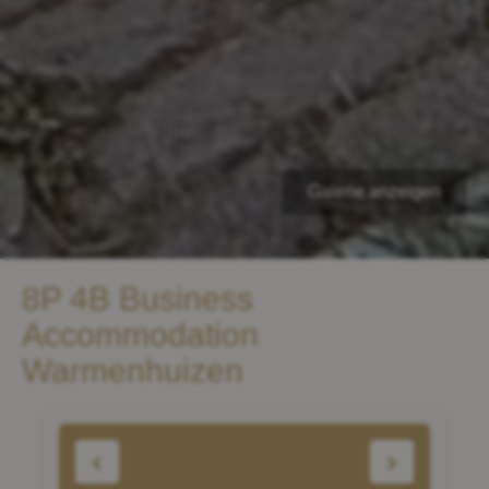
Galerie anzeigen
8P 4B Business
Accommodation
Warmenhuizen
‹
›