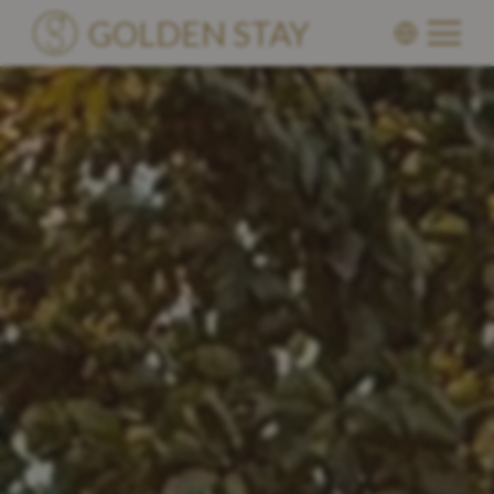
GOLDEN STAY
Unterkünfte
Villen
Standorte
Über Uns
Blog
Kennenlernen
Become a Partner