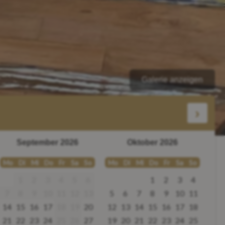
Galerie anzeigen
›
September 2026
Oktober 2026
Mo
Di
Mi
Do
Fr
Sa
So
Mo
Di
Mi
Do
Fr
Sa
So
1
2
3
4
5
6
1
2
3
4
7
8
9
10
11
12
13
5
6
7
8
9
10
11
14
15
16
17
18
19
20
12
13
14
15
16
17
18
21
22
23
24
25
26
27
19
20
21
22
23
24
25