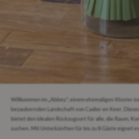
Willkommen im „Abbey“, einem ehemaligen Kloster in
bezaubernden Landschaft von Cadier en Keer. Diese
bietet den idealen Rückzugsort für alle, die Raum, 
suchen. Mit Unterkünften für bis zu 8 Gäste eignet es
Geschäftsgruppen und Projektmitarbeiter. Beachten S