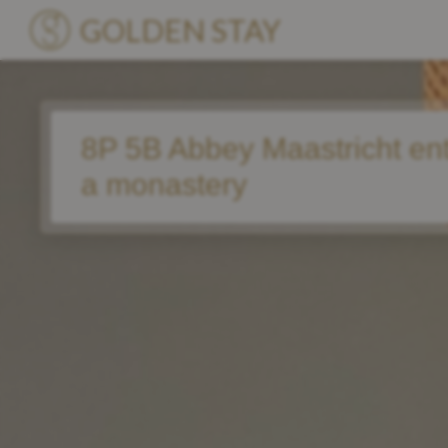
GOLDEN STAY
Unterkünfte
8P 5B Abbey Maastricht ent
Villen
a monastery
Standorte
Über Uns
Blog
Kennenlernen
Become a Partner