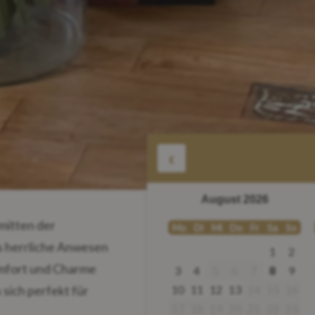
‹
August 2026
mitten der
Mo
Di
Mi
Do
Fr
Sa
So
s herrliche Anwesen
1
2
Komfort und Charme
3
4
5
6
7
8
9
10
11
12
13
14
15
16
 sich perfekt für
17
18
19
20
21
22
23
ie, dass sich die Abtei