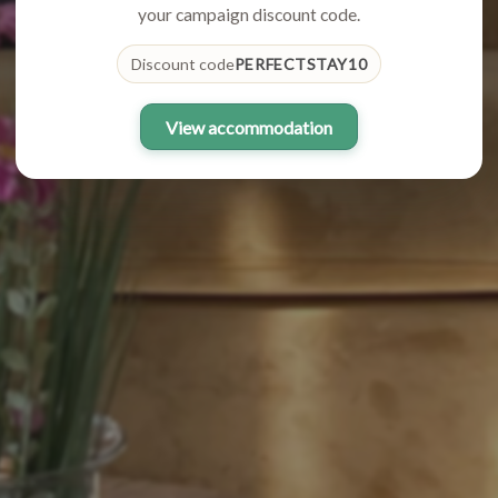
your campaign discount code.
Discount code
PERFECTSTAY10
View accommodation