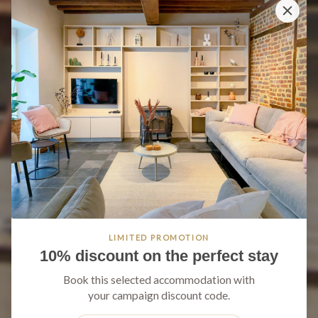
LIMITED PROMOTION
10% discount on the perfect stay
Book this selected accommodation with
your campaign discount code.